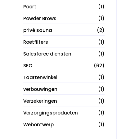
Poort
(1)
Powder Brows
(1)
privé sauna
(2)
Roetfilters
(1)
Salesforce diensten
(1)
SEO
(62)
Taartenwinkel
(1)
verbouwingen
(1)
Verzekeringen
(1)
Verzorgingsproducten
(1)
Webontwerp
(1)