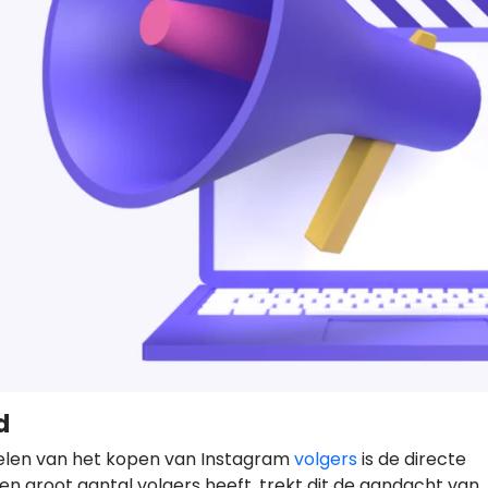
d
elen van het kopen van Instagram
volgers
is de directe
n groot aantal volgers heeft, trekt dit de aandacht van